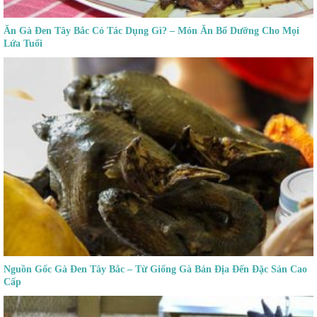
Ăn Gà Đen Tây Bắc Có Tác Dụng Gì? – Món Ăn Bổ Dưỡng Cho Mọi
Lứa Tuổi
Nguồn Gốc Gà Đen Tây Bắc – Từ Giống Gà Bản Địa Đến Đặc Sản Cao
Cấp