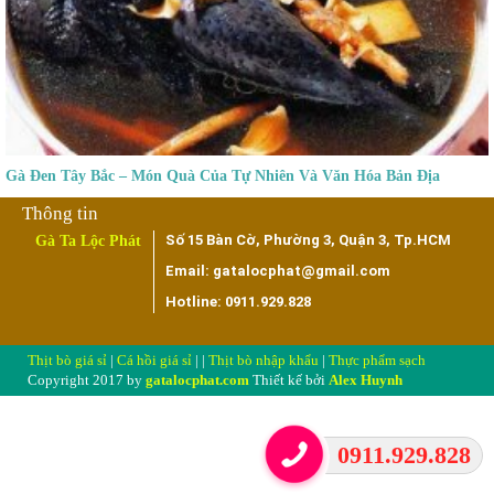
Gà Đen Tây Bắc – Món Quà Của Tự Nhiên Và Văn Hóa Bản Địa
Số 15 Bàn Cờ, Phường 3, Quận 3, Tp.HCM
Gà Ta Lộc Phát
Email: gatalocphat@gmail.com
Hotline: 0911.929.828
Thịt bò giá sỉ
|
Cá hồi giá sỉ
| |
Thịt bò nhập khẩu
|
Thực phẩm sạch
Copyright 2017 by
gatalocphat.com
Thiết kế bởi
Alex Huynh
0911.929.828
|