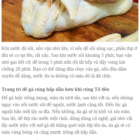
Khi nước đã sôi, nên vặn nhỏ lửa, vì nếu để sôi sùng sục, phần thịt ở
đùi sẽ co tụt lên, rất xấu. Sau khi nước sôi khoảng 5 phút, bạn vặn
nhỏ gas hết cỡ, để trong 5 phút nữa rồi tắt bếp và đậy vung kín
chừng 20 phút. Bạn có thể dùng đũa chọc vào gà, nếu đũa đâm
xuyên dễ dàng, nước ứa ra không có màu đỏ là đã chín.
Trang trí để gà cúng hấp dẫn hơn khi cúng Tổ tiên
Để gà luộc trông mọng, màu da tươi tắn, sau khi vớt ra, nên nhúng
ngay vào nồi nước sôi để nguội, nước lạnh càng tốt. Đến lúc gà
nguội hẳn mới lấy ra đĩa. Nếu không, da gà sẽ bị khô và xỉn màu.
Sau đó, để thịt ráo nước một chút, dùng dùng củ nghệ, giã nhỏ vắt
lấy nước trộn với mỡ gà đã thắng quét một lớp lên da, da gà sẽ có
màu vàng bóng và căng mượt, trông rất hấp dẫn.