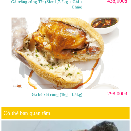
438,000đ
Gà trống cúng Tết (Size 1,7-2kg + Gỏi +
Cháo)
298,000đ
Gà bó xôi cúng (1kg - 1.5kg)
Có thể bạn quan tâm