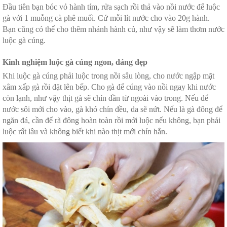
Đầu tiên bạn bóc vỏ hành tím, rửa sạch rồi thả vào nồi nước để luộc
gà với 1 muỗng cà phê muối. Cứ mỗi lít nước cho vào 20g hành.
Bạn cũng có thể cho thêm nhánh hành củ, như vậy sẽ làm thơm nước
luộc gà cúng.
Kinh nghiệm luộc gà cúng ngon, dáng đẹp
Khi luộc gà cúng phải luộc trong nồi sâu lòng, cho nước ngập mặt
xâm xấp gà rồi đặt lên bếp. Cho gà để cúng vào nồi ngay khi nước
còn lạnh, như vậy thịt gà sẽ chín dần từ ngoài vào trong. Nếu để
nước sôi mới cho vào, gà khó chín đều, da sẽ nứt. Nếu là gà đông để
ngăn đá, cần để rã đông hoàn toàn rồi mới luộc nếu không, bạn phải
luộc rất lâu và không biết khi nào thịt mới chín hẳn.