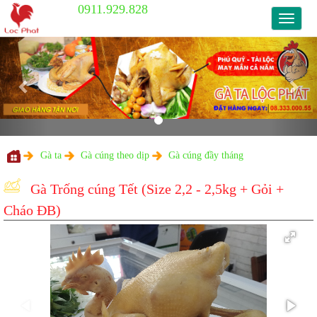
0911.929.828
0911.9
Previous
Nex
Gà ta
Gà cúng theo dịp
Gà cúng đầy tháng
Gà Trống cúng Tết (Size 2,2 - 2,5kg
Cháo ĐB)