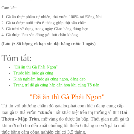
Cam kết:
1. Gà ăn thực phẩm tự nhiên, thả vườn 100% tại Đồng Nai
2. Gà ta được nuôi trên 6 tháng giúp thịt săn chắc
3. Gà tươi sử dụng trong ngày Giao hàng đúng hẹn
4. Gà được làm sẵn đóng gói hút chân không
(Lưu ý: Số lượng có hạn xin đặt hàng trước 1 ngày)
Tóm tắt:
"Đã ăn thì Gà Phải Ngon"
Trước khi luộc gà cúng
Kinh nghiệm luộc gà cúng ngon, dáng đẹp
Trang trí để gà cúng hấp dẫn hơn khi cúng Tổ tiên
"Đã ăn thì Gà Phải Ngon"
Tự tin với phương châm đó gatalocphat.com hiện đang cung cấp
loại gà ta thả vườn
"
chuẩn
"
rất khác biệt trên thị trường vì thịt
Dai -
Thơm - Mập Tròn
, mỡ vàng do được ăn bắp.
Thời gian nuôi gà từ
khi mới nở cho đến xuất chuồng tối thiểu 6 tháng so với gà ta nuôi
thúc bằng cám công nghiệp chỉ có 3,5 tháng.