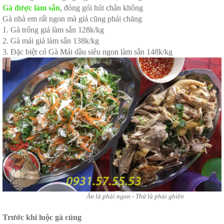
Gà được làm sẵn
, đóng gói hút chân không
Gà nhà em rất ngon mà giá cũng phải chăng
1. Gà trống giá làm sẵn 128k/kg
2. Gà mái giá làm sẵn 138k/kg
3. Đặc biệt có Gà Mái dầu siêu ngon làm sẵn 148k/kg
Ăn là phải ngon - Thử là phải ghiền
Trước khi luộc gà cúng