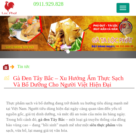
0911.929.828
0911.9
Previous
Nex
Tin tức
Gà Đen Tây Bắc – Xu Hướng Ẩm T
Và Bổ Dưỡng Cho Người Việt Hiện
Thực phẩm sạch và bổ dưỡng đang trở thành xu hướng tiêu d
tại Việt Nam. Người tiêu dùng hiện đại ngày càng quan tâm đế