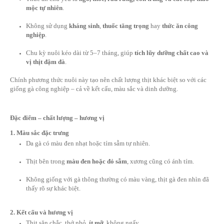
Nguồn gốc & phương thức nuôi
Gà đen Tây Bắc là giống gà bản địa, thường được nuôi ở các 
như Lai Châu, Sơn La, Lào Cai… Chúng sống ở độ cao từ 80
hậu mát mẻ quanh năm. Điều làm nên sự khác biệt chính là
ph
chăn nuôi tự nhiên hoàn toàn
:
Gà được
thả rông
, tự kiếm ăn trên nương rẫy, rừng cây.
Thức ăn chủ yếu là
ngô, thóc, rau rừng, côn trùng và cá
mộc tự nhiên
.
Không sử dụng
kháng sinh
,
thuốc tăng trọng
hay
thức 
nghiệp
.
Chu kỳ nuôi kéo dài từ 5–7 tháng, giúp
tích lũy dưỡng 
vị thịt đậm đà
.
Chính phương thức nuôi này tạo nên chất lượng thịt khác biệt 
giống gà công nghiệp – cả về kết cấu, màu sắc và dinh dưỡng.