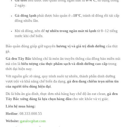
Xu hướng tiêu dùng hiện nay
Người tiêu dùng Việt Nam, đặc biệt là ở các đô thị lớn, đang c
dịch mạnh từ thực phẩm giá rẻ sang thực phẩm sạch – truy 
gốc rõ ràng
. Điều này thúc đẩy sự phát triển của các sản phẩ
Tây Bắc.
Vì sao gà đen trở thành xu hướng mới?
Sự khác biệt về hương vị
khiến gà đen trở thành món ăn
thử”.
Giá trị dinh dưỡng cao
, dễ tiêu hóa, phù hợp với nhiều
tượng.
Nguồn gốc rõ ràng
, không sử dụng kháng sinh – tạo sự 
Đáp ứng xu hướng sống lành mạnh, ăn uống có chọn lọc 
mới.
Gà đen Tây Bắc đã vượt ra khỏi ranh giới vùng cao, trở thành