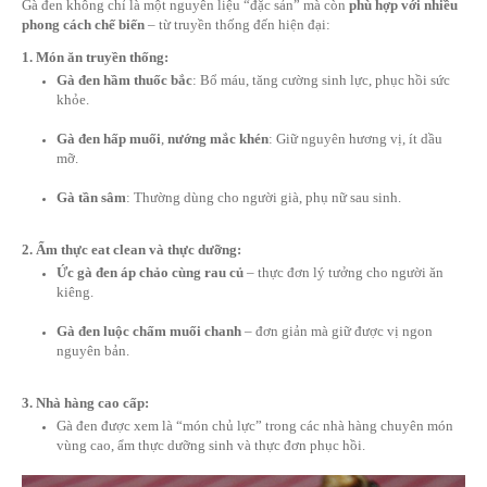
3. Thành phần dinh dưỡng
Gà đen Tây Bắc được đánh giá là một trong những loại thực 
dưỡng bậc nhất trong nhóm thịt trắng:
Giàu sắt, kẽm, protein và collagen
– hỗ trợ tăng cường 
tạo tế bào, làm đẹp da.
Hàm lượng
cholesterol thấp
, phù hợp với người ăn kiên
áp.
Axit amin thiết yếu
hỗ trợ hồi phục cơ thể sau ốm, sau s
thuật.
Bổ máu, tốt cho hệ tim mạch, hệ miễn dịch và xương kh
Ứng dụng trong ẩm thực