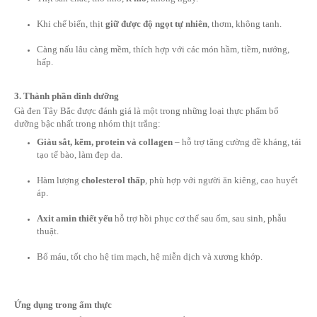
Đặc điểm – chất lượng – hương vị
1. Màu sắc đặc trưng
Da gà có màu đen nhạt hoặc tím sẫm tự nhiên.
Thịt bên trong
màu đen hoặc đỏ sẫm
, xương cũng có án
Không giống với gà thông thường có màu vàng, thịt gà 
thấy rõ sự khác biệt.
2. Kết cấu và hương vị
Thịt săn chắc, thớ nhỏ,
ít mỡ
, không ngấy.
Khi chế biến, thịt
giữ được độ ngọt tự nhiên
, thơm, khô
Càng nấu lâu càng mềm, thích hợp với các món hầm, tiề
hấp.