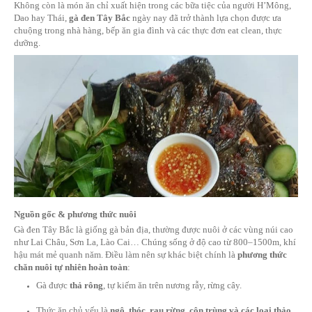
nguồn gốc, giá trị dinh dưỡng, và mức độ an toàn của món ăn 
Trong bối cảnh đó,
gà đen Tây Bắc
– một loại gà truyền thốn
bào vùng cao – đang “hồi sinh” mạnh mẽ như một
siêu thực 
sạch, vừa bổ, lại mang giá trị văn hóa.
Không còn là món ăn chỉ xuất hiện trong các bữa tiệc của ng
Dao hay Thái,
gà đen Tây Bắc
ngày nay đã trở thành lựa chọn
chuộng trong nhà hàng, bếp ăn gia đình và các thực đơn eat cl
dưỡng.