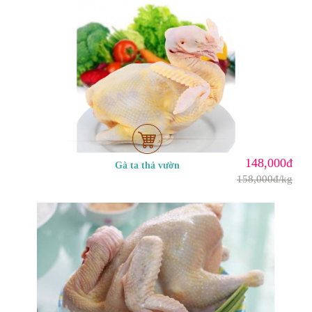
148,000đ
Gà ta thả vườn
158,000đ/kg