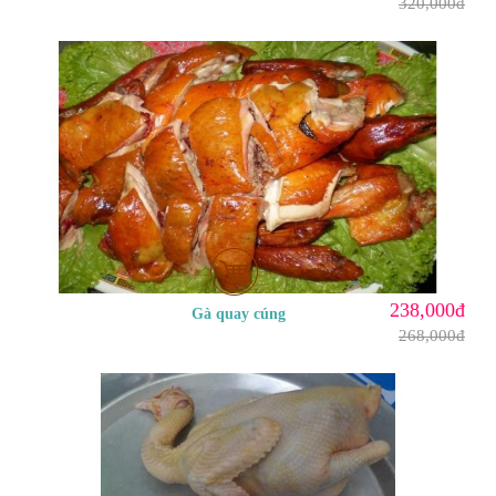
320,000đ
238,000đ
Gà quay cúng
268,000đ