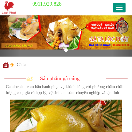
0911.929.828
0911.9
Previous
Nex
Gà ta
Gatalocphat.com hân hạnh phục vụ khách hàng với phương châm chất
lượng cao, giá cả hợp lý, vệ sinh an toàn, chuyên nghiệp và tận tình.
Sản phẩm gà cúng