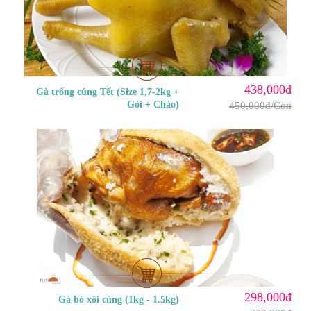
438,000đ
Gà trống cúng Tết (Size 1,7-2kg +
Gỏi + Cháo)
450,000đ/Con
298,000đ
Gà bó xôi cúng (1kg - 1.5kg)