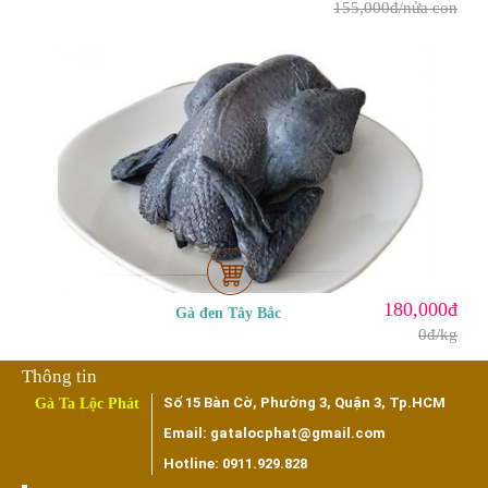
155,000đ/nửa con
180,000đ
Gà đen Tây Bắc
0đ/kg
Số 15 Bàn Cờ, Phường 3, Quận 3, Tp.HCM
Gà Ta Lộc Phát
Email: gatalocphat@gmail.com
Hotline: 0911.929.828