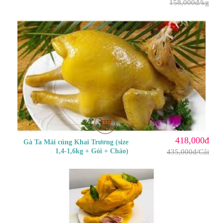
158,000đ/kg
418,000đ
Gà Ta Mái cúng Khai Trương (size
1,4-1,6kg + Gỏi + Cháo)
435,000đ/Cái