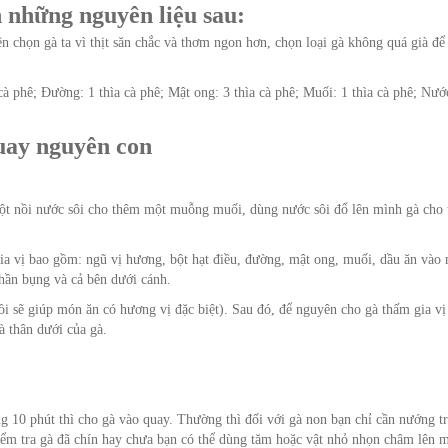
 những nguyên liệu sau:
n chọn gà ta vì thịt săn chắc và thơm ngon hơn, chọn loại gà không quá già đ
cà phê; Đường: 1 thìa cà phê; Mật ong: 3 thìa cà phê; Muối: 1 thìa cà phê; Nước
quay nguyên con
ột nồi nước sôi cho thêm một muỗng muối, dùng nước sôi đổ lên mình gà cho t
c gia vị bao gồm: ngũ vị hương, bột hạt điều, đường, mật ong, muối, dầu ăn vào
phần bụng và cả bên dưới cánh.
i sẽ giúp món ăn có hương vị đặc biệt). Sau đó, để nguyên cho gà thấm gia vị
à thân dưới của gà.
g 10 phút thì cho gà vào quay. Thường thì đối với gà non bạn chỉ cần nướng t
iểm tra gà đã chín hay chưa bạn có thể dùng tăm hoặc vật nhỏ nhọn châm lên m