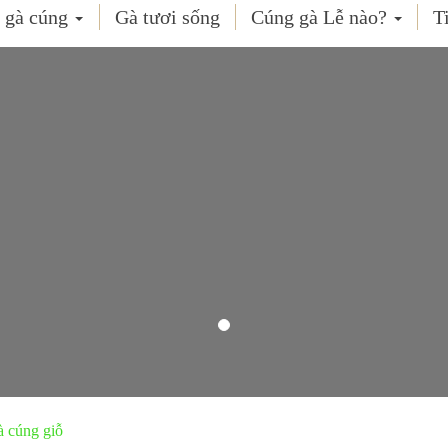
 gà cúng
Gà tươi sống
Cúng gà Lễ nào?
T
 cúng giỗ