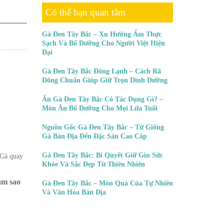
Có thể bạn quan tâm
Gà Đen Tây Bắc – Xu Hướng Ẩm Thực
Sạch Và Bổ Dưỡng Cho Người Việt Hiện
Đại
Gà Đen Tây Bắc Đông Lạnh – Cách Rã
Đông Chuẩn Giúp Giữ Trọn Dinh Dưỡng
Ăn Gà Đen Tây Bắc Có Tác Dụng Gì? –
Món Ăn Bổ Dưỡng Cho Mọi Lứa Tuổi
Nguồn Gốc Gà Đen Tây Bắc – Từ Giống
Gà Bản Địa Đến Đặc Sản Cao Cấp
Gà Đen Tây Bắc: Bí Quyết Giữ Gìn Sức
 Gà quay
Khỏe Và Sắc Đẹp Từ Thiên Nhiên
àm sao
Gà Đen Tây Bắc – Món Quà Của Tự Nhiên
Và Văn Hóa Bản Địa