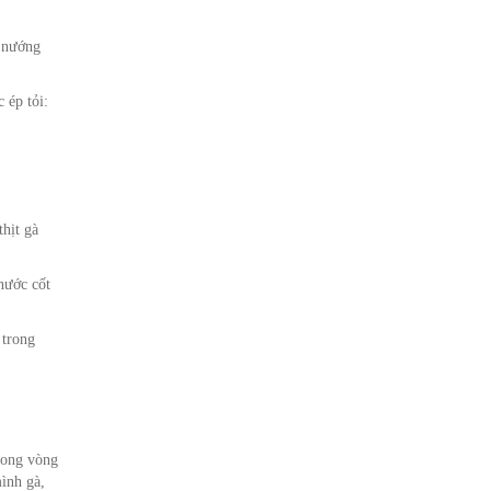
ể nướng
 ép tỏi:
hịt gà
 nước cốt
 trong
rong vòng
ình gà,