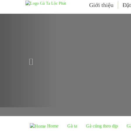
Giới thiệu
Đặt
Previous
Home
Gà ta
Gà cúng theo dịp
Gà