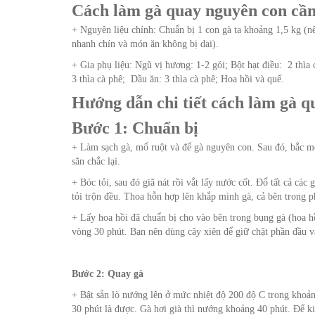
Cách làm gà quay nguyên con cần
+ Nguyên liệu chính: Chuẩn bị 1 con gà ta khoảng 1,5 kg (nê
nhanh chín và món ăn không bị dai).
+ Gia phụ liệu: Ngũ vị hương: 1-2 gói; Bột hạt điều: 2 thìa 
3 thìa cà phê; Dầu ăn: 3 thìa cà phê; Hoa hồi và quế.
Hướng dẫn chi tiết cách làm gà 
Bước 1: Chuẩn bị
+ Làm sạch gà, mổ ruột và để gà nguyên con. Sau đó, bắc m
săn chắc lại.
+ Bóc tỏi, sau đó giã nát rồi vắt lấy nước cốt. Đổ tất cả cá
tỏi trộn đều. Thoa hỗn hợp lên khắp mình gà, cả bên trong 
+ Lấy hoa hồi đã chuẩn bị cho vào bên trong bụng gà (hoa hồ
vòng 30 phút. Bạn nên dùng cây xiên để giữ chặt phần đầu v
Bước 2: Quay gà
+ Bật sẵn lò nướng lên ở mức nhiệt độ 200 độ C trong khoản
30 phút là được. Gà hơi già thì nướng khoảng 40 phút. Để k