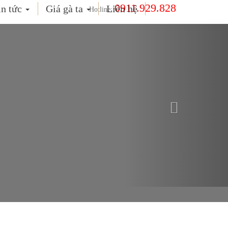
0911.929.828
in tức
Giá gà ta
Liên hệ
Hotline:
Next