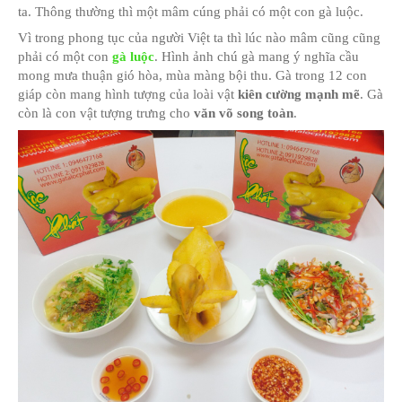
DỊCH VỤ ĐẶT GÀ CÚNG
ĐẶT GÀ CÚNG QUẬN 2-4-7
TRONG MÂM CÚNG NÊN CÚNG CON G
Việc lễ nghi cúng kiến là một phong tục lâu đời của n
ta. Thông thường thì một mâm cúng phải có một con 
Vì trong phong tục của người Việt ta thì lúc nào mâ
phải có một con
gà luộc
. Hình ảnh chú gà mang ý ng
mong mưa thuận gió hòa, mùa màng bội thu. Gà tron
giáp còn mang hình tượng của loài vật
kiên cường m
còn là con vật tượng trưng cho
văn võ song toàn
.