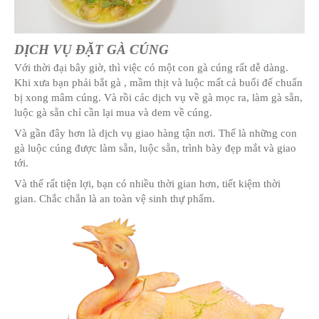
nay.
Do đó bạn nên thật cẩn trọng trong việc lựa chọn thịt 
đình mình. Bạn nên nắm bắt các thông tin về thực ph
mẹo chọn gà ngon, an toàn.
Những địa chỉ bán thịt gà ta, gà cúng an toàn là lựa ch
cho bạn. Bạn nên mua ở các siêu thị, cửa hàng thịt uy
nơi bán hàng có chứng chỉ, cấp phéo, bao bì và hạn s
ràng.