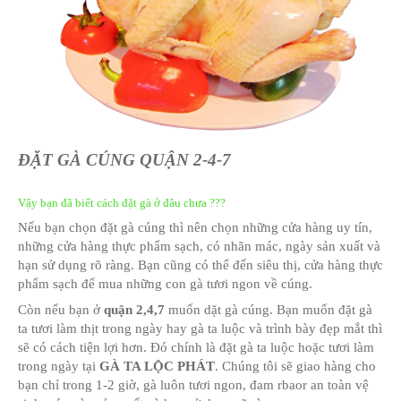
DỊCH VỤ ĐẶT GÀ CÚNG
Với thời đại bây giờ, thì việc có một con gà cúng rất 
Khi xưa bạn phải bắt gà , mầm thịt và luộc mất cả bu
bị xong mâm cúng. Và rồi các dịch vụ về gà mọc ra, 
luộc gà sẵn chỉ cần lại mua và dem về cúng.
Và gần đây hơn là dịch vụ giao hàng tận nơi. Thế là
gà luộc cúng được làm sẵn, luộc sẵn, trình bày đẹp m
tới.
Và thế rất tiện lợi, bạn có nhiều thời gian hơn, tiết kiệ