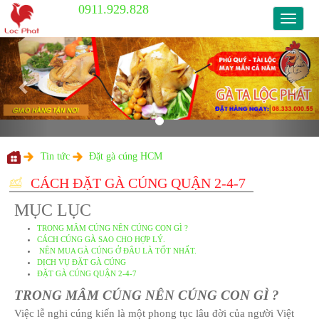
0911.929.828
0911.9
Previous
Nex
Tin tức
Đặt gà cúng HCM
CÁCH ĐẶT GÀ CÚNG QUẬN 2-4-
MỤC LỤC
TRONG MÂM CÚNG NÊN CÚNG CON GÌ ?
CÁCH CÚNG GÀ SAO CHO HỢP LÝ.
NÊN MUA GÀ CÚNG Ở ĐÂU LÀ TỐT NHẤT.