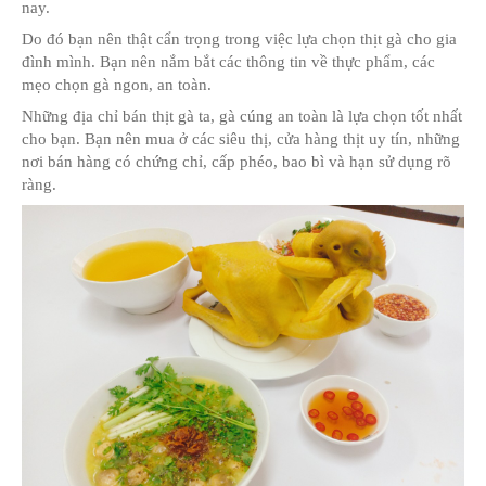
NÊN MUA GÀ CÚNG Ở ĐÂU LÀ TỐT 
Trên thi trường hiện nay rất phức tạp về thực phẩm. 
sạch lẫn lỗn, người tiêu dùng khó mà nhận biết được.
được phù phép gà tươi, những con gà lâu ngày được l
gà bệnh, gà Trung Quốc,... đấy là các câu chuyện về t