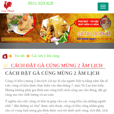
0911.929.828
0911.9
Previous
Nex
Tin tức
Các lưu ý khi cúng
CÁCH ĐẶT GÀ CÚNG MÙNG 2 Â
CÁCH ĐẶT GÀ CÚNG MÙNG 2 ÂM L
Cúng cô hồn ( mùng 2 âm lịch ) là tục lệ của người Việt ta hằ
việc cúng cô hồn được thực hiện vào rằm tháng 7, mùa Vu Lan
Nhưng không phải gia đình nào cũng biết cách cúng sao cho đ