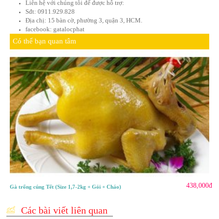
-Với kiểu gà chầu: sau khi mổ và làm sach ruột, dùng dao rạc c
ra một chút, nhét cánh gà vào phần cổ để cánh thò ra từ miệng 
-Kiểu gà quỳ: để hai chân gà gập lại, bẻ quặp ra phía sau, dùn
chặc lại. tạo dáng xong ta sẽ thấy gà nhưng đang quỳ
Đây là hai kiểu trình bày phổ biến nhất khi cúng gà.
Tại đây chúng tôi cung cấp các loại gà cúng vào các dịp l
cúng rằm, thôi nôi, tân gia, khai trương,…. Với những c
lựa chọn kĩ nhất, chế biến đúng quy trình, bày trí đẹp m
trọng nhất là vệ sinh an toàn thực phẩm.
Liên hệ với chúng tôi để được hỗ trợ:
Sđt: 0911.929.828
Địa chị: 15 bàn cờ, phường 3, quận 3, HCM.
facebook: gatalocphat
Có thể bạn quan tâm