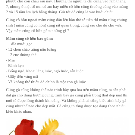
cúng sao cho chất lượng và an toàn.
Ý nghĩa của việc cúng cô hồn là giúp cho các vong hồn của 
chết “ đầu đường xó chợ” được siêu thoát, cúng cô hồn cũng 
cho có vong linh trong gia đình được xoá tội dưới suối vàng, t
phước cho con cháu sau này. Thường thì người ta chỉ cúng và
7, nhưng ở một số nơi có am hay miểu cô hồn cũng thường c
2 và 15 rằm âm lịch hằng tháng. Giờ tốt để cúng là vào buổi ch
Cúng cô hồn ngoài mâm cúng dân lên bàn thờ tổ tiên thì mấm
sinh ( mâm cúng cô hồn) cũng rất quan trọng, cúng sao cho đủ
Vậy mâm cúng cô hồn gồm những gì ?
Mâm cúng cô hồn bao gồm:
- 1 dĩa muối gạo
- 12 chén cháo trắng nấu loãng
- 12 cục đường thẻ
- Mía
- Bánh kẹo
- Bổng ngô, khoai lâng luộc, ngô luộc, sắn luộc
- Giấy tiền vàng mã