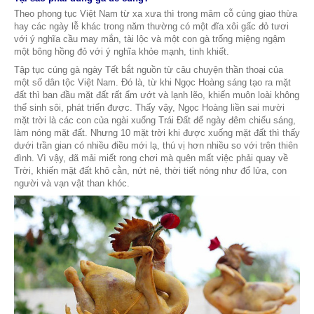
mạnh. Vậy
tập tục cúng gà ngày Tết
có từ khi nào, bạn 
về ý nghĩa tốt lành của tập tục này chưa? Hãy cùng chún
phá ngay sau đây nhé!
Tại sao phải dùng gà để cúng?
Theo phong tục Việt Nam từ xa xưa thì trong mâm cỗ cún
hay các ngày lễ khác trong năm thường có một đĩa xôi gấ
với ý nghĩa cầu may mắn, tài lộc và một con gà trống mi
một bông hồng đỏ với ý nghĩa khỏe mạnh, tinh khiết.
Tập tục cúng gà ngày Tết bắt nguồn từ câu chuyện thần t
một số dân tộc Việt Nam. Đó là, từ khi Ngọc Hoàng sáng 
đất thì ban đầu mặt đất rất ẩm ướt và lạnh lẽo, khiến muô
thể sinh sôi, phát triển được. Thấy vậy, Ngọc Hoàng liền
mặt trời là các con của ngài xuống Trái Đất để ngày đêm 
làm nóng mặt đất. Nhưng 10 mặt trời khi được xuống mặt 
dưới trần gian có nhiều điều mới lạ, thú vị hơn nhiều so vớ
đình. Vì vậy, đã mải miết rong chơi mà quên mất việc phả
Trời, khiến mặt đất khô cằn, nứt nẻ, thời tiết nóng như đổ
người và vạn vật than khóc.