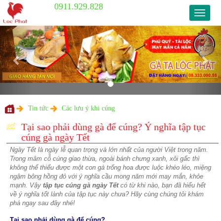
0911.929.828
0911.9
Previous
Nex
Tin tức
Các lưu ý khi cúng
Tại sao phải dùng gà để cúng? Ý ngh
cúng gà ngày Tết
Ngày Tết là ngày lễ quan trọng và lớn nhất của người Việt
Trong mâm cỗ cúng giao thừa, ngoài bánh chưng xanh, xôi
không thể thiếu được một con gà trống hoa được luộc khé
ngậm bông hồng đỏ với ý nghĩa cầu mong năm mới may 