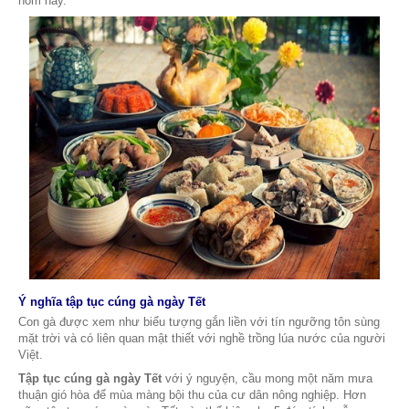
và không dám ló đầu ra nữa. Vậy là, mặt đất tiếp tục lạnh 
Con người, loài vật kéo nhau đi gọi mặt trời nhưng chẳng
được. Cuối cùng có một con gà trống khỏe mạnh đã cất t
vang lừng khiến mặt trời tò mò ngó xuống mặt đất mà qu
hãi. Dần dần, mặt trời cứ thế hạ thấp dần khi được nghe 
của chú gà trống. Mặt đất lại được chiếu sáng.
Theo phong thủy, đêm giao thừa là đêm trời đất tối tăm nhấ
lúc mặt trời ẩn mình sâu nhất. Khi đó, không ai bảo ai, n
nhà nhà đều cúng một con gà trống với hy vọng gà sẽ đá
trời để chiếu ánh nắng cho cả năm ấm áp.
Gà cúng trong đêm giao thừa thường là gà trống hoa, loại
mới le te gáy với mong muốn khỏe mạnh, tinh khiết. Từ 
cúng gà ngày Tết
đã được giữ gìn và lưu truyền cho đến
hôm nay.