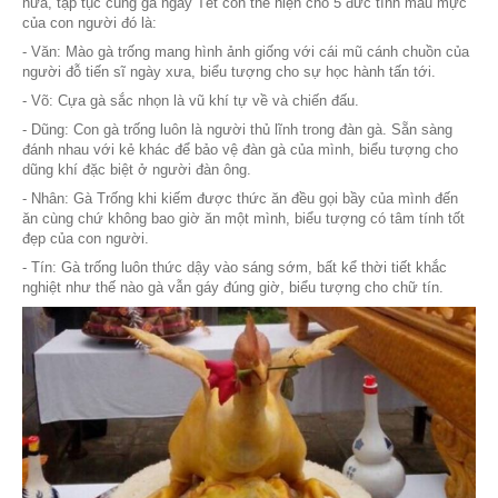
Ý nghĩa tập tục cúng gà ngày Tết
Con gà được xem như biểu tượng gắn liền với tín ngưỡn
mặt trời và có liên quan mật thiết với nghề trồng lúa nướ
Việt.
Tập tục cúng gà ngày Tết
với ý nguyện, cầu mong một
thuận gió hòa để mùa màng bội thu của cư dân nông nghi